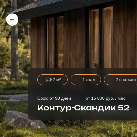
52 м²
1 этаж
2 спальни
Срок: от 90 дней
от 15 000 руб. / мес.
Контур-Скандик 52