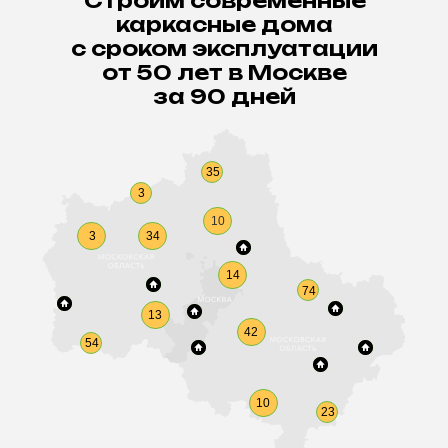
Строим современные
каркасные дома
с сроком эксплуатации
от 50 лет в Москве
за 90 дней
35
3
10
3
34
14
74
13
42
54
10
23