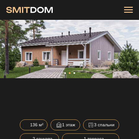
136 м²
1 этаж
3 спальни
2 санузла
1 терраса