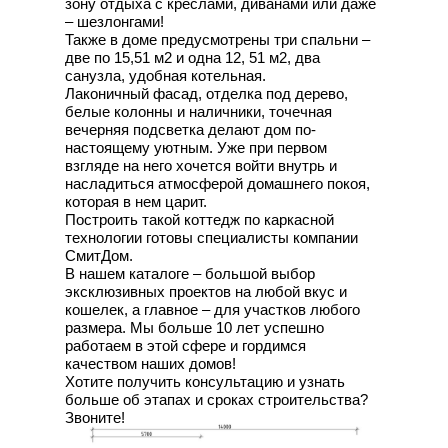
зону отдыха с креслами, диванами или даже
– шезлонгами!
Также в доме предусмотрены три спальни –
две по 15,51 м2 и одна 12, 51 м2, два
санузла, удобная котельная.
Лаконичный фасад, отделка под дерево,
белые колонны и наличники, точечная
вечерняя подсветка делают дом по-
настоящему уютным. Уже при первом
взгляде на него хочется войти внутрь и
насладиться атмосферой домашнего покоя,
которая в нем царит.
Построить такой коттедж по каркасной
технологии готовы специалисты компании
СмитДом.
В нашем каталоге – большой выбор
эксклюзивных проектов на любой вкус и
кошелек, а главное – для участков любого
размера. Мы больше 10 лет успешно
работаем в этой сфере и гордимся
качеством наших домов!
Хотите получить консультацию и узнать
больше об этапах и сроках строительства?
Звоните!