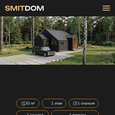
52 м²
1 этаж
1 спальня
1 санузел
1 терраса